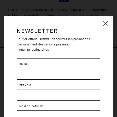
Retours gratuits dans les trente (30) jours de la réception
Livraison gratuite de toutes les commandes au-delà de
120€
NEWSLETTER
L'outlet officiel ASSOS : découvrez les promotions
d'équipement des saisons passées.
* champs obligatoires
DESCRIPTION DU PRODUIT
EMAIL
*
Les modèles de la génération TARGA ont été repensés avec un
meilleur aérodynamisme que leurs prédécesseurs et une coupe
PRÉNOM
plus ajustée à la fois sur les bras et le corps. Ils ont aussi gagné
en confort ainsi qu’en stabilité au niveau des poches. Le col est
à présent constitué d’une seule couche, moins volumineuse, et
l’ourlet élastique sur l’arrière arbore quant à lui des détails
NOM DE FAMILLE
réfléchissants.