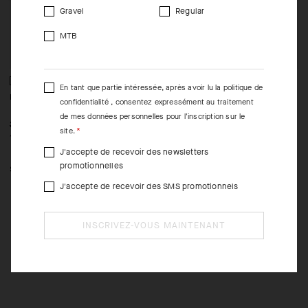
Gravel
Regular
MTB
En tant que partie intéressée, après avoir lu la
politique de
DYORA RS RAIN VEST
UMA GT WIND VEST C2
W
confidentialité
, consentez expressément au traitement
S
de mes données personnelles pour l'inscription sur le
-50%
-50%
240,00 EUR
115,00 EUR
58,00 EUR
9
site.
120,00 EUR
J'accepte de recevoir des newsletters
M
promotionnelles
S
M
L
XL
J'accepte de recevoir des SMS promotionnels
INSCRIVEZ-VOUS MAINTENANT