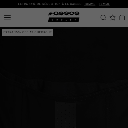
EXTRA 15% DE RÉDUCTION À LA CAISSE:
HOMME
|
FEMME
EXTRA 15% OFF AT CHECKOUT