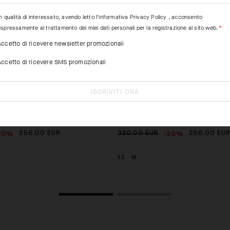
n qualità di interessato, avendo letto l’informativa
Privacy Policy
, acconsento
spressamente al trattamento dei miei dati personali per la registrazione al sito web.
Accetto di ricevere newsletter promozionali
Accetto di ricevere SMS promozionali
ISCRIVITI ORA
 SHORTS C2
MILLE GTO BIB SHORTS C2 LONG
20%
-20%
256,00 EUR
320,00 EUR
256,00 EU
XS
M