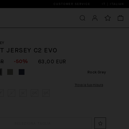
CUSTOMER SERVICE
IT | ITALIAN
EY
GT JERSEY C2 EVO
-50%
UR
63,00 EUR
Rock Grey
Trova la tua misura
M
L
XL
2XL
3XL
SELEZIONA TAGLIA