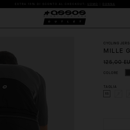
EXTRA 15% DI SCONTO AL CHECKOUT:
UOMO
|
DONNA
CYCLING JERS
MILLE 
125,00 E
COLORE
TAGLIA
XS
S