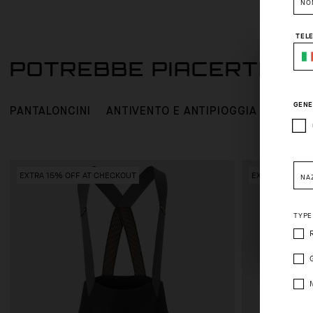
NO
TEL
POTREBBE PIACERTI AN
GENE
PANTALONCINI
ANTIVENTO E ANTIPIOGGIA
EXTRA 15% OFF AT CHECKOUT
EXTRA 15% OFF
NA
Pleas
TYPE