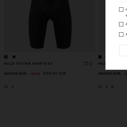
I
e
MILLE GTO BIB SHORTS C2
MILLE GTO BIB
-20%
-
320,00 EUR
256,00 EUR
320,00 EUR
XS
S
XS
S
M