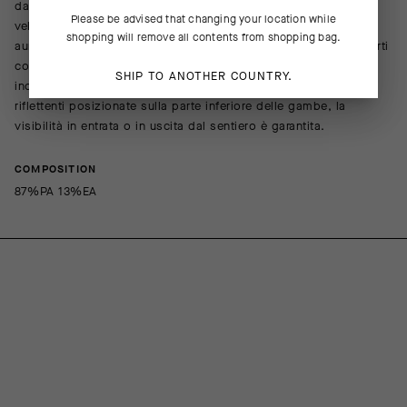
dagli spruzzi e dal fango dei sentieri; inoltre, si asciuga
Please be advised that changing your location while
velocemente, evitando che l’acqua impregni i pantaloni
shopping will remove all contents from shopping bag.
aumentandone il peso. La tasca con zip e quella a tre scomparti
consentono di riporre gli oggetti al sicuro, mentre gli orli
SHIP TO ANOTHER COUNTRY.
incollati riducono il peso e l’attrito fra gli strati. Con le strisce
riflettenti posizionate sulla parte inferiore delle gambe, la
visibilità in entrata o in uscita dal sentiero è garantita.
COMPOSITION
87%PA 13%EA