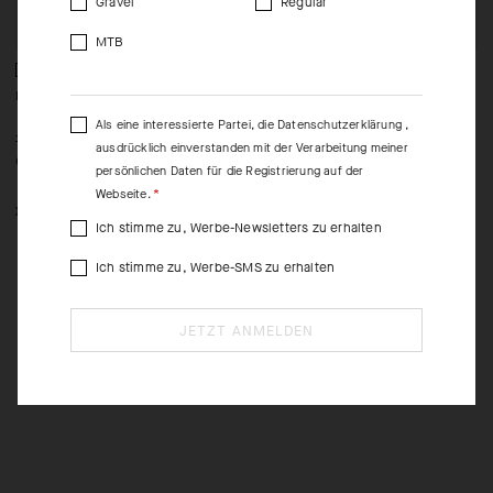
Gravel
Regular
MTB
REFORM GT JERSEY P3
REFORM GT JERSEY P3
U
V
Als eine interessierte Partei, die
Datenschutzerklärung
,
-45%
-45%
120,00 EUR
120,00 EUR
1
ausdrücklich einverstanden mit der Verarbeitung meiner
66,00 EUR
66,00 EUR
1
persönlichen Daten für die Registrierung auf der
Webseite.
XS
XS
S
Ich stimme zu, Werbe-Newsletters zu erhalten
Ich stimme zu, Werbe-SMS zu erhalten
JETZT ANMELDEN