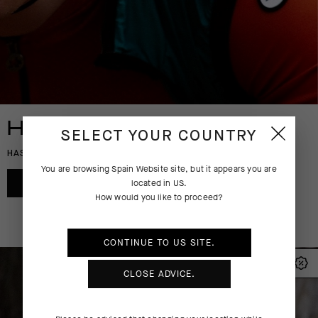
-30%
-30%
145,00 EUR
270,00 EUR
102,00 EUR
189,00 EUR
HOMBRE
SELECT YOUR COUNTRY
HASTA EL 50% DE DESCUENTO
You are browsing
Spain Website
site, but it appears you are
COMPRA AHORA
located in
US
.
How would you like to proceed?
CONTINUE TO
US
SITE.
CLOSE ADVICE.