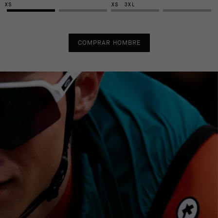
XS
XS
3XL
COMPRAR HOMBRE
EXTRA 15% OFF AT
EXTRA 15% OFF AT
CHECKOUT
CHECKOUT
UMA GT BIB SHORTS C2
UMA GTV BIB SHORTS C2
EVO