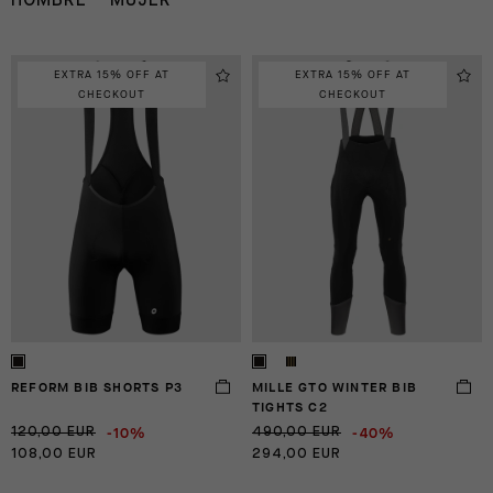
HOMBRE
MUJER
EXTRA 15% OFF AT
EXTRA 15% OFF AT
MAILLOT
CULOTES
PARA
CORTOS
CHECKOUT
CHECKOUT
REFORM BIB SHORTS P3
MILLE GTO WINTER BIB
TIGHTS C2
-10%
-40%
120,00 EUR
490,00 EUR
108,00 EUR
294,00 EUR