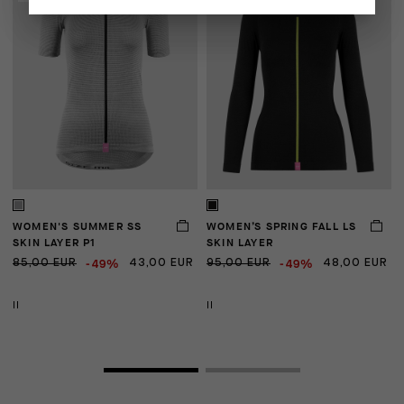
WOMEN'S SUMMER SS
WOMEN’S SPRING FALL LS
D
SKIN LAYER P1
SKIN LAYER
-49%
-49%
85,00 EUR
43,00 EUR
95,00 EUR
48,00 EUR
2
1
II
II