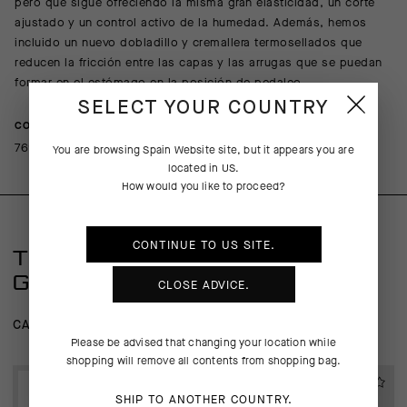
pero que sigue ofreciendo la misma gran elasticidad, un corte
ajustado y un control activo de la humedad. Además, hemos
incluido un nuevo dobladillo y cremallera termosellados que
reducen la fricción entre las capas y las arrugas que se puedan
formar en el estómago en la posición de pedaleo.
SELECT YOUR COUNTRY
COMPOSITION
76%Polyester 13%Polyamide 11%Elastane
You are browsing
Spain Website
site, but it appears you are
located in
US
.
How would you like to proceed?
CONTINUE TO
US
SITE.
TAMBIÉN PUEDE QUE TE
GUSTE
CLOSE ADVICE.
CAMISETA INTERIOR
PARAVIENTOS
Please be advised that changing your location while
shopping will remove all contents from shopping bag.
EXTRA 15% OFF AT
EXTRA 15% OFF AT
CHECKOUT
CHECKOUT
SHIP TO ANOTHER COUNTRY.