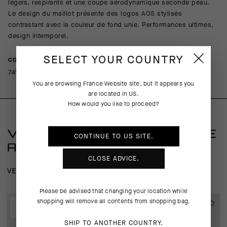
légers, respirants et une coupe aérodynamique seconde peau.
Le design du maillot présente des logos AOS stylisés
contrastant avec la couleur de fond unie. Performances ultimes,
design intemporel.
SELECT YOUR COUNTRY
COMPOSITION
74%Polyester 15%Polyamide 11%Elastane
You are browsing
France Website
site, but it appears you
are located in
US
.
How would you like to proceed?
VOUS AIMEREZ PEUT-ÊTRE
CONTINUE TO
US
SITE.
AUSSI
CLOSE ADVICE.
VESTES IMPERMÉABLES
SOUS-VÊTEMENTS
Please be advised that changing your location while
shopping will remove all contents from shopping bag.
EXTRA 15% OFF AT
EXTRA 15% OFF AT
CHECKOUT
CHECKOUT
SHIP TO ANOTHER COUNTRY.