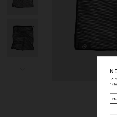
N
L'ou
* ch
EM