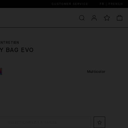
CUSTOMER SERVICE
FR | FRENCH
ENTRETIEN
Y BAG EVO
R
Multicolor
SÉLECTIONNEZ LA TAILLE