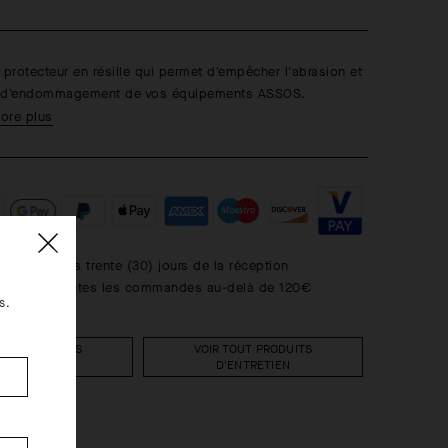
 protecteur en résille qui permet d'empêcher l'abrasion et
s d'endommagement de vos équipements ASSOS.
ore plus
uits dans les trente (30) jours de la réception
ratuite de toutes les commandes au-delà de 120€
s.
TOUT PRODUITS
VOIR TOUT PRODUITS
ENTRETIEN
D'ENTRETIEN