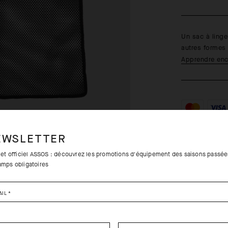
Un sac à linge
autres forme
Apprendre enc
Retours grat
EWSLETTER
Livraison g
tlet officiel ASSOS : découvrez les promotions d'équipement des saisons passée
amps obligatoires
VOIR 
D'
AIL
*