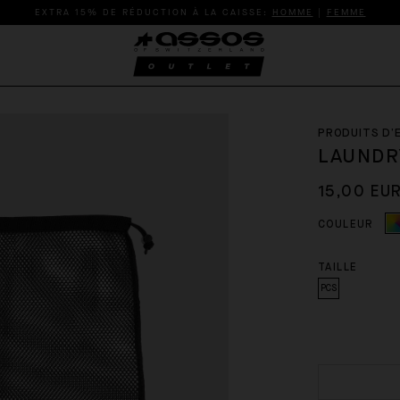
EXTRA 15% DE RÉDUCTION À LA CAISSE:
HOMME
|
FEMME
PRODUITS D’
LAUNDR
15,00 EU
COULEUR
TAILLE
PCS