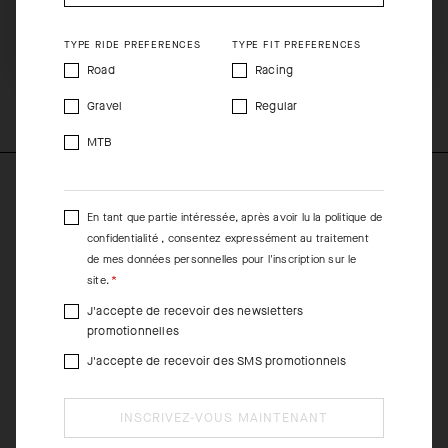
maillot (UPF 15) est si léger, respirant et rafraîchissant que nous
recommandons d’appliquer une protection solaire sur la peau.
SHIP TO ANOTHER COUNTRY.
TYPE RIDE PREFERENCES
TYPE FIT PREFERENCES
Road
Racing
COMPOSITION
73%Polyester 14%Elastane 13%Polyamide
Gravel
Regular
MTB
En tant que partie intéressée, après avoir lu la
politique de
confidentialité
, consentez expressément au traitement
de mes données personnelles pour l'inscription sur le
site.
J'accepte de recevoir des newsletters
promotionnelles
J'accepte de recevoir des SMS promotionnels
INSCRIVEZ-VOUS MAINTENANT