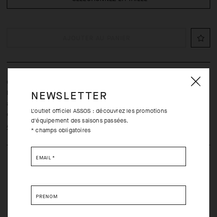
AJOUTER AU PANIER
Cette veste reste peu encombrante pour que vous puissiez
l’emporter partout avec vous. Elle présente la particularité d’être «
NEWSLETTER
anti-bruit » et peut être portée de multiples façons tout au long
L'outlet officiel ASSOS : découvrez les promotions
de l’année.
d'équipement des saisons passées.
Apprendre encore plus
* champs obligatoires
EMAIL
*
PRÉNOM
Retours gratuits dans les trente (30) jours de la réception