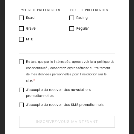
vous.
SHIP TO ANOTHER COUNTRY.
TYPE RIDE PREFERENCES
TYPE FIT PREFERENCES
COMPOSITION
Road
Racing
90%PA 10%EA
Gravel
Regular
MTB
En tant que partie intéressée, après avoir lu la
politique de
confidentialité
, consentez expressément au traitement
de mes données personnelles pour l'inscription sur le
site.
J'accepte de recevoir des newsletters
promotionnelles
J'accepte de recevoir des SMS promotionnels
INSCRIVEZ-VOUS MAINTENANT