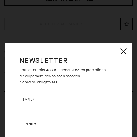
AJOUTER AU PANIER
Cette veste reste peu encombrante pour que vous puissiez
l’emporter partout avec vous. Elle présente la particularité d’être «
NEWSLETTER
anti-bruit » et peut être portée de multiples façons tout au long
L'outlet officiel ASSOS : découvrez les promotions
de l’année.
d'équipement des saisons passées.
Apprendre encore plus
* champs obligatoires
EMAIL
*
PRÉNOM
Retours gratuits dans les trente (30) jours de la réception