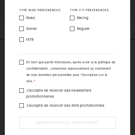
vous.
SHIP TO ANOTHER COUNTRY.
TYPE RIDE PREFERENCES
TYPE FIT PREFERENCES
COMPOSITION
Road
Racing
90%PA 10%EA
Gravel
Regular
MTB
En tant que partie intéressée, après avoir lu la
politique de
confidentialité
, consentez expressément au traitement
de mes données personnelles pour l'inscription sur le
site.
J'accepte de recevoir des newsletters
promotionnelles
J'accepte de recevoir des SMS promotionnels
INSCRIVEZ-VOUS MAINTENANT