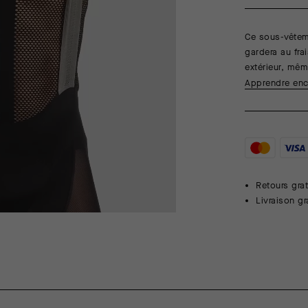
Ce sous-vêteme
gardera au fra
extérieur, mêm
Apprendre enc
Retours grat
Livraison g