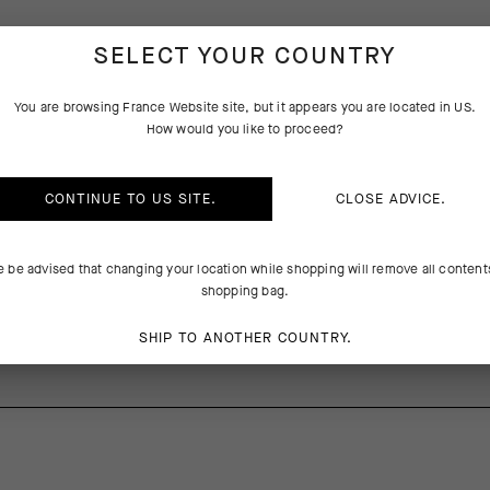
CARACTÉRISTIQUES
SELECT YOUR COUNTRY
CRIPTION DU PRODUIT
TECHNIQUES
You are browsing
France Website
site, but it appears you are located in
US
.
How would you like to proceed?
odynamiques conçus pour la course ne laissent souvent pas de place 
’est dans cette optique que nous avons conçu le sous-vêtement NS Ski
blier sous le maillot tout en évacuant la transpiration et en laissant res
CONTINUE TO
US
SITE.
CLOSE ADVICE.
 sous-vêtement sans manches pour mettre en valeur les manches en tis
course. Qui plus est, supprimer les manches nous a permis de concev
ger, respirant et très peu encombrant.
e be advised that changing your location while shopping will remove all content
shopping bag.
%EA
SHIP TO ANOTHER COUNTRY.