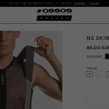
EXTRA 15% DE RÉDUCTION À LA CAISSE:
HOMME
|
FEMME
NS SKI
85,00 EU
COULEUR
TAILLE
0
I
I