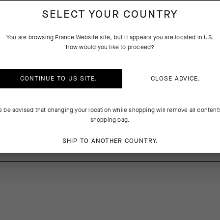
SELECT YOUR COUNTRY
CARACTÉRISTIQUES
CRIPTION DU PRODUIT
TECHNIQUES
You are browsing
France Website
site, but it appears you are located in
US
.
How would you like to proceed?
edoutables chaussettes GT C2, la plateforme d’endurance S11 est une 
aussette de cyclisme ultime : légère, respirante et rafraîchissante ave
CONTINUE TO
US
SITE.
CLOSE ADVICE.
lle de 18 cm. Les fils résistant aux odeurs sont positionnés pour offrir
sur les métatarses, la voûte plantaire et la cheville.
e be advised that changing your location while shopping will remove all content
shopping bag.
4%Elastane
SHIP TO ANOTHER COUNTRY.