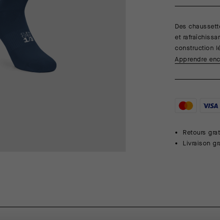
Des chaussett
et rafraîchissa
construction l
Apprendre enc
Retours grat
Livraison g