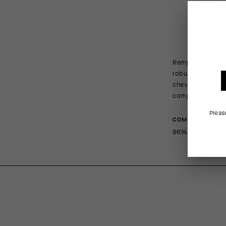
DES
Remplaçant nos r
robuste de la ch
cheville universe
compressif léger 
Pleas
COMPOSITION
96%Polyamide 