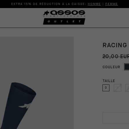
EXTRA 15% DE RÉDUCTION À LA CAISSE:
HOMME
|
FEMME
RACING
20,00 EU
COULEUR
TAILLE
0
I
I