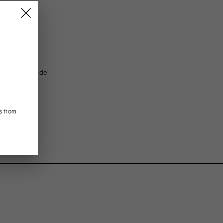
version plus
FEATURED FABRICS
c une hauteur de
Le mélange de fils enveloppe et maintient votre pied, 
 un maintien
nos deux critères principaux pour des chaussettes d’
CONSTRUCTION/FIT
s from
La construction sans coutures élimine les frottements 