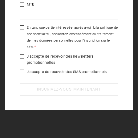
MTB
En tant que partie intéressée, après avoir lu la
politique de
confidentialité
, consentez expressément au traitement
de mes données personnelles pour l'inscription sur le
site.
J'accepte de recevoir des newsletters
promotionnelles
J'accepte de recevoir des SMS promotionnels
INSCRIVEZ-VOUS MAINTENANT