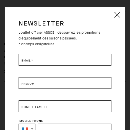
AJOUTER AU PANIER
NEWSLETTER
L'outlet officiel ASSOS : découvrez les promotions
d'équipement des saisons passées.
La veste légère Signature, conçue pour les conditions fraîches
* champs obligatoires
avec une maille thermique micro brossée ultra douce. Look
décontracté intemporel et coupe épurée : des qualités qui
EMAIL
*
séduisent en toute occasion.
Apprendre encore plus
PRÉNOM
NOM DE FAMILLE
MOBILE PHONE
Retours gratuits dans les trente (30) jours de la réception