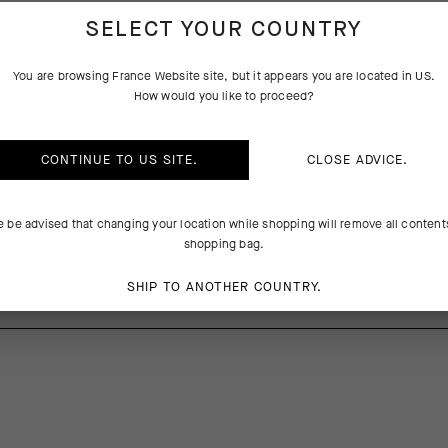
SELECT YOUR COUNTRY
CARACTÉRISTIQUES
CRIPTION DU PRODUIT
TECHNIQUES
You are browsing
France Website
site, but it appears you are located in
US
.
How would you like to proceed?
ssant, résistance aux frottements et protection contre les impacts lége
une barrière contre les obstacles du trail avec un design ultra respiran
CONTINUE TO
US
SITE.
CLOSE ADVICE.
ourses sur gravier par temps chaud. Le textile Shield Tec 3D solide enve
mesh plus léger et respirant pour booster la circulation de l’air frais sur
e be advised that changing your location while shopping will remove all content
shopping bag.
0%Elastane
SHIP TO ANOTHER COUNTRY.