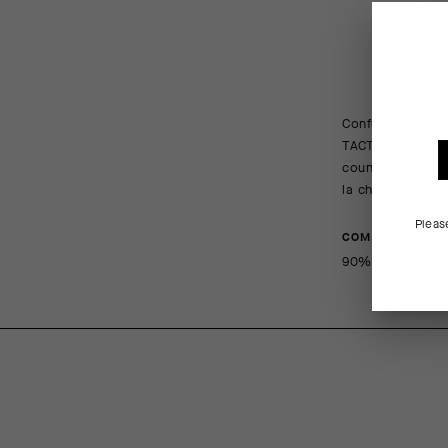
DES
Confort rafraîchi
TACTICA T5 offre 
country et les c
la cheville d’un 
Pleas
COMPOSITION
90%Polyamide 1