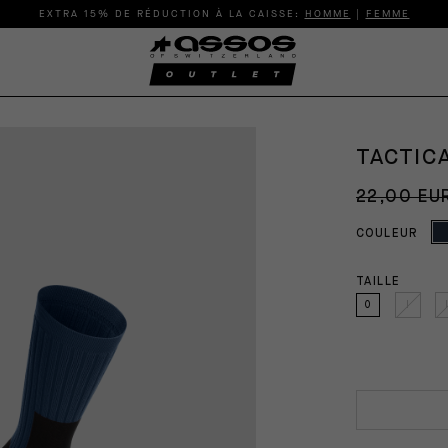
EXTRA 15% DE RÉDUCTION À LA CAISSE:
HOMME
|
FEMME
TACTIC
22,00 EU
COULEUR
TAILLE
0
I
I