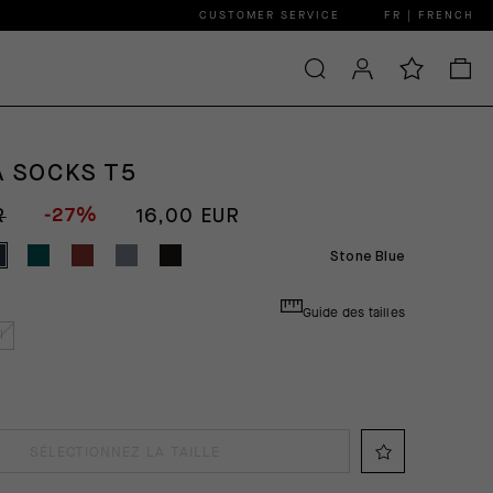
CUSTOMER SERVICE
FR | FRENCH
A SOCKS T5
-27%
R
16,00 EUR
Stone Blue
Guide des tailles
I
SÉLECTIONNEZ LA TAILLE