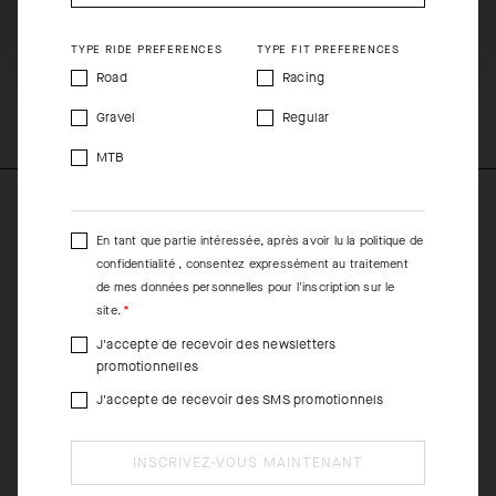
maillot (UPF 15) est si léger, respirant et rafraîchissant que nous
recommandons d’appliquer une protection solaire sur la peau.
SHIP TO ANOTHER COUNTRY.
TYPE RIDE PREFERENCES
TYPE FIT PREFERENCES
Road
Racing
COMPOSITION
74%PL 14%EA 12%PA
Gravel
Regular
MTB
En tant que partie intéressée, après avoir lu la
politique de
confidentialité
, consentez expressément au traitement
de mes données personnelles pour l'inscription sur le
site.
J'accepte de recevoir des newsletters
promotionnelles
J'accepte de recevoir des SMS promotionnels
INSCRIVEZ-VOUS MAINTENANT