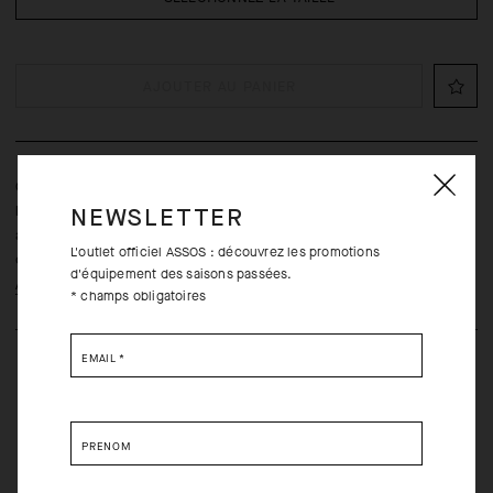
AJOUTER AU PANIER
Cette veste reste peu encombrante pour que vous puissiez
l’emporter partout avec vous. Elle présente la particularité d’être «
NEWSLETTER
anti-bruit » et peut être portée de multiples façons tout au long
L'outlet officiel ASSOS : découvrez les promotions
de l’année.
d'équipement des saisons passées.
Apprendre encore plus
* champs obligatoires
EMAIL
*
PRÉNOM
Retours gratuits dans les trente (30) jours de la réception