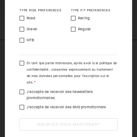
vous.
SHIP TO ANOTHER COUNTRY.
TYPE RIDE PREFERENCES
TYPE FIT PREFERENCES
COMPOSITION
Road
Racing
88%PA 12%EA
Gravel
Regular
MTB
En tant que partie intéressée, après avoir lu la
politique de
confidentialité
, consentez expressément au traitement
de mes données personnelles pour l'inscription sur le
site.
J'accepte de recevoir des newsletters
promotionnelles
J'accepte de recevoir des SMS promotionnels
INSCRIVEZ-VOUS MAINTENANT