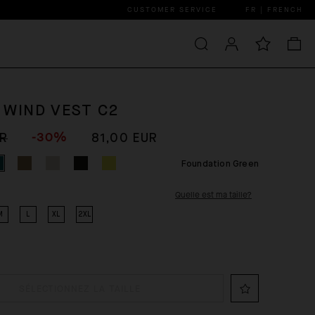
CUSTOMER SERVICE
FR | FRENCH
 WIND VEST C2
-30%
UR
81,00 EUR
Foundation Green
Quelle est ma taille?
M
L
XL
2XL
SÉLECTIONNEZ LA TAILLE