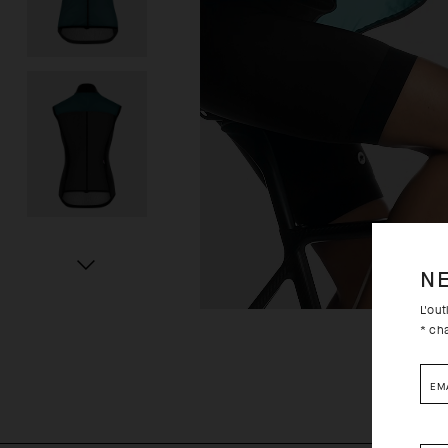
N
L'ou
* ch
EM