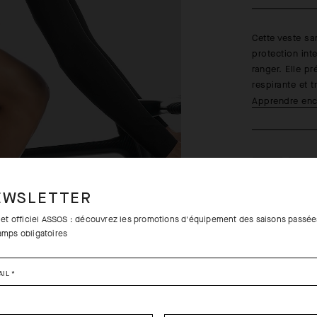
Cette veste s
protection int
ranger. Elle pr
respirante et t
Apprendre enc
EWSLETTER
Retours grat
tlet officiel ASSOS : découvrez les promotions d'équipement des saisons passée
Livraison g
amps obligatoires
AIL
*