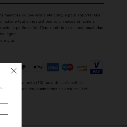
ans manches coupe-vent a été conçue pour apporter une
ermédiaire tout en restant peu volumineuse et facile à
ésente la particularité d’être « anti-bruit » et est aussi plus
rès légère.
ore plus
uits dans les trente (30) jours de la réception
s.
ratuite de toutes les commandes au-delà de 120€