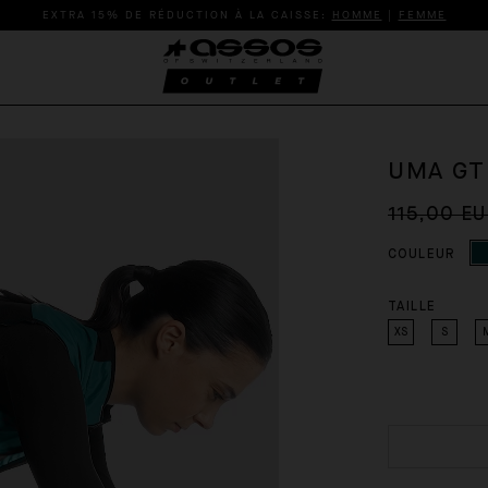
EXTRA 15% DE RÉDUCTION À LA CAISSE:
HOMME
|
FEMME
UMA GT
115,00 E
COULEUR
TAILLE
XS
S