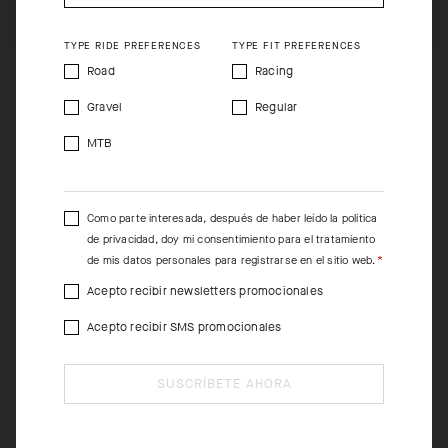
SHIP TO ANOTHER COUNTRY.
TYPE RIDE PREFERENCES
TYPE FIT PREFERENCES
Road
Racing
Gravel
Regular
MTB
Como parte interesada, después de haber leído la
política
de privacidad
, doy mi consentimiento para el tratamiento
de mis datos personales para registrarse en el sitio web.
Acepto recibir newsletters promocionales
Acepto recibir SMS promocionales
SUSCRÍBETE AHORA