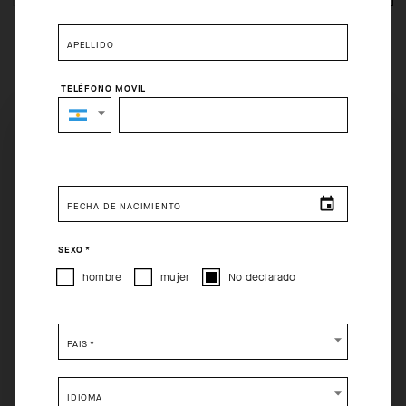
APELLIDO
TELÉFONO MOVIL
Devoluciones gratuitos en un plazo de 30 días desde la
SELECT YOUR COUNTRY
compra
Envíos gratis en todos los pedidos superiores a 120 USD
You are browsing
Rest of the World Website
site, but it
appears you are located in
US
.
FECHA DE NACIMIENTO
How would you like to proceed?
SEXO
*
CONTINUE TO
US
SITE.
hombre
mujer
No declarado
CLOSE ADVICE.
PAÍS
*
Please be advised that changing your location while
shopping will remove all contents from shopping bag.
IDIOMA