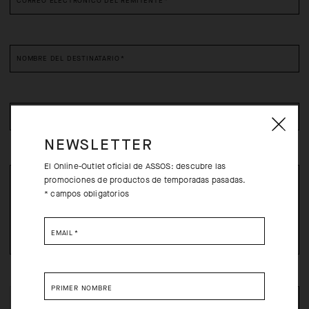
CORREO ELECTRÓNICO DEL REMITENTE
*
NOMBRE DEL DESTINATARIO
*
CORREO ELECTRÓNICO DEL DESTINATARIO
*
NEWSLETTER
El Online-Outlet oficial de ASSOS: descubre las
promociones de productos de temporadas pasadas.
* campos obligatorios
EMAIL
*
PRIMER NOMBRE
RELLENE LOS CAMPOS OBLIGATORIOS