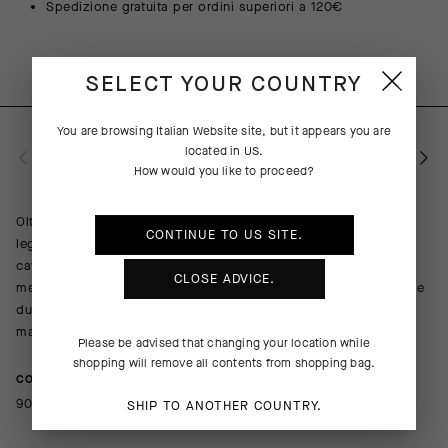
Spedizione gratuita per ordini superiori a 120€
SELECT YOUR COUNTRY
You are browsing
Italian Website
site, but it appears you are
located in
US
.
DESCRIZIONE DEL PRODOTTO
How would you like to proceed?
Oltre a far respirare la pelle, eliminare gli odori e offrire una
CONTINUE TO
US
SITE.
leggera compressione lungo il metatarso, l’arco plantare e la
caviglia, i calzini Ego Socks ti permettono di esprimere il tuo
CLOSE ADVICE.
messaggio al mondo ad ogni pedalata. Ciascun paio ne include
due con la stessa lettera. L’altezza di 17 cm garantisce la
massima visibilità della scritta.
Please be advised that changing your location while
shopping will remove all contents from shopping bag.
COMPOSITION
90%Polyamide 10%Elastane
SHIP TO ANOTHER COUNTRY.