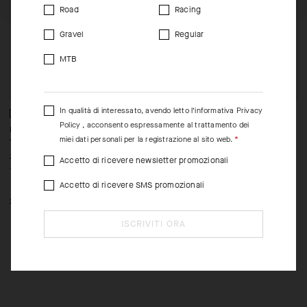
Road
Racing
Gravel
Regular
MTB
In qualità di interessato, avendo letto l’informativa
Privacy
Policy
, acconsento espressamente al trattamento dei
EQUIPE RS RAIN JACKET
MILLE GTO FUCHSRÖHRE
M
miei dati personali per la registrazione al sito web.
TARGA
SHELL C2
-45%
-50%
360,00 EUR
395,00 EUR
1
Accetto di ricevere newsletter promozionali
198,00 EUR
198,00 EUR
Accetto di ricevere SMS promozionali
XS
S
M
L
XL
ISCRIVITI ORA