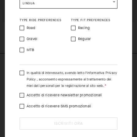
garantire un comfort ottimale, (UPF 15) è talmente leggera,
LINGUA
traspirante e fresca che suggeriamo di applicare la crema solare
SHIP TO ANOTHER COUNTRY.
prima di indossarla.
TYPE RIDE PREFERENCES
TYPE FIT PREFERENCES
Road
Racing
COMPOSITION
73%PL 14%EA 13%PA
Gravel
Regular
MTB
In qualità di interessato, avendo letto l’informativa
Privacy
Policy
, acconsento espressamente al trattamento dei
miei dati personali per la registrazione al sito web.
Accetto di ricevere newsletter promozionali
Accetto di ricevere SMS promozionali
ISCRIVITI ORA