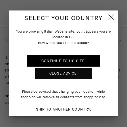
SELECT YOUR COUNTRY
You are browsing
Italian Website
site, but it appears you are
located in
US
.
DESCRIZIONE DEL PRODOTTO
How would you like to proceed?
Un supporto leggero e comodo perfetto per le gare, ora
CONTINUE TO
US
SITE.
disponibile nelle tonalità abbinate alle maglie delle collezioni R
ed RS.Il filato Oxigen Tec aumenta la circolazione dell’aria fresca
CLOSE ADVICE.
e la traspirabilità quando fa più caldo, mentre l’altezza di 18 cm
ne rivela la natura competitiva.
Please be advised that changing your location while
COMPOSITION
shopping will remove all contents from shopping bag.
96%Polyamide 4%Elastane
SHIP TO ANOTHER COUNTRY.