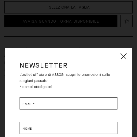
SELEZIONA LA TAGLIA
AVVISA QUANDO TORNA DISPONIBILE
Realizzato in tessuto softshell accoppiato a due strati,
Speerhaube è uno strato protettivo progettato per essere
indossato sopra alle calze, per un ulteriore isolamento termico
NEWSLETTER
all'interno della scarpa.
L'outlet ufficiale di ASSOS: scopri le promozioni sulle
Scopri di più
stagioni passate.
* campi obbligatori
EMAIL
*
NOME
Resi gratuiti entro trenta (30) giorni dalla consegna