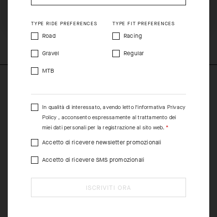
traspirabilità.
SHIP TO ANOTHER COUNTRY.
TYPE RIDE PREFERENCES
TYPE FIT PREFERENCES
COMPOSITION
Road
Racing
73%Polyamide 27%Elastane
Gravel
Regular
MTB
In qualità di interessato, avendo letto l’informativa
Privacy
Policy
, acconsento espressamente al trattamento dei
miei dati personali per la registrazione al sito web.
Accetto di ricevere newsletter promozionali
Accetto di ricevere SMS promozionali
ISCRIVITI ORA