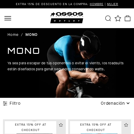
EXTRA 15% DE DESCUENTO EN LA COMPRA:
HOMBRE
|
MUJER
Home
/
MONO
MONO
Ya sea para escapar de tus oponentes o evitar el viento, los roadsuits
están diseñados para ganar segundos conservando watts.
Filtro
Ordenación
EXTRA 15% OFF AT
EXTRA 15% OFF AT
CHECKOUT
CHECKOUT