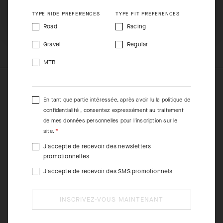
SHIP TO ANOTHER COUNTRY.
peau un effet réhydratant, régénérant et protecteur, en plus de
TYPE RIDE PREFERENCES
TYPE FIT PREFERENCES
limiter le risque d'irritations et d'inflammations occasionnées par
Road
Racing
les frottements. Elle est également conçue pour empêcher
d'abîmer les inserts de vos cuissards.
Gravel
Regular
MTB
En tant que partie intéressée, après avoir lu la
politique de
confidentialité
, consentez expressément au traitement
de mes données personnelles pour l'inscription sur le
site.
J'accepte de recevoir des newsletters
promotionnelles
J'accepte de recevoir des SMS promotionnels
INSCRIVEZ-VOUS MAINTENANT