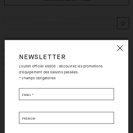
AJOUTER AU PANIER
Un soin indispensable avant la course qui apporte à votre peau
NEWSLETTER
un effet réhydratant, régénérant et protecteur, en plus de limiter le
risque d'irritations occasionnées par les frottements.
L'outlet officiel ASSOS : découvrez les promotions
Apprendre encore plus
d'équipement des saisons passées.
* champs obligatoires
EMAIL
*
PRÉNOM
Retours gratuits dans les trente (30) jours de la réception
Livraison gratuite de toutes les commandes au-delà de