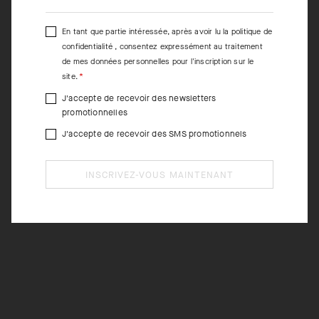
En tant que partie intéressée, après avoir lu la
politique de
confidentialité
, consentez expressément au traitement
de mes données personnelles pour l'inscription sur le
site.
J'accepte de recevoir des newsletters
promotionnelles
J'accepte de recevoir des SMS promotionnels
INSCRIVEZ-VOUS MAINTENANT