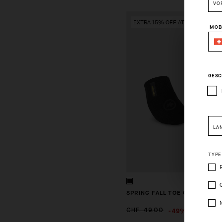
VO
EXTRA 15% OFF AT CHECKOUT
MOB
GESC
LA
Pleas
TYPE
SPRING FALL TOE COVER EVO
-49%
CHF. 49.00
CHF. 25.