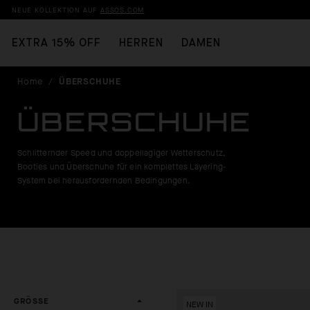
NEUE KOLLEKTION AUF
ASSOS.COM
EXTRA 15% OFF
HERREN
DAMEN
Home
/
ÜBERSCHUHE
ÜBERSCHUHE
Schlitternder Speed und doppellagiger Wetterschutz,
Booties und Überschuhe für ein komplettes Layering-
System bei herausfordernden Bedingungen.
GRÖSSE
NEW IN