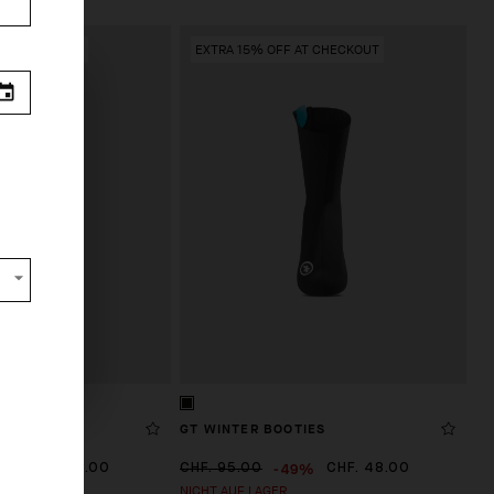
 AT CHECKOUT
EXTRA 15% OFF AT CHECKOUT
.
s from
PEERHAUBE
GT WINTER BOOTIES
9%
-49%
CHF. 15.00
CHF. 95.00
CHF. 48.00
NICHT AUF LAGER