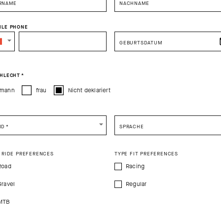
RNAME
NACHNAME
EXTRA 15% OFF AT CHECKOUT
EXTRA 15% OFF
ILE PHONE
SELECT YOUR COUNTRY
GEBURTSDATUM
You are browsing
Switzerland Website
site, but it appears you are located in
US
How would you like to proceed?
HLECHT
*
mann
frau
Nicht deklariert
CONTINUE TO
US
SITE.
CLOSE ADVICE.
ND
*
SPRACHE
e be advised that changing your location while shopping will remove all content
shopping bag.
 RIDE PREFERENCES
TYPE FIT PREFERENCES
SHIP TO ANOTHER COUNTRY.
Road
Racing
Gravel
Regular
ASSOSOIRES SPRING FALL
SOCK COVER S
BOOTIES
MTB
-49%
-6
00
CHF. 69.00
CHF. 35.00
CHF. 49.00
NICHT AUF LAGER