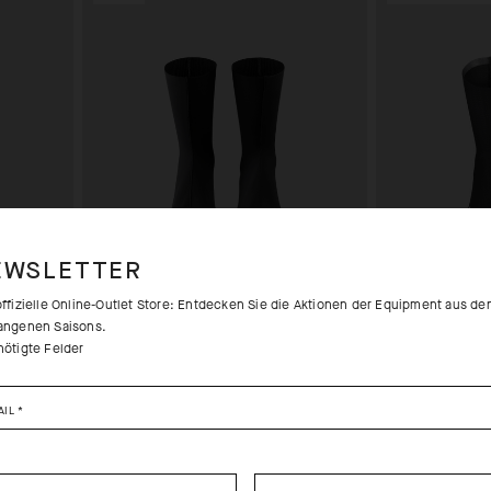
EWSLETTER
offizielle Online-Outlet Store: Entdecken Sie die Aktionen der Equipment aus de
angenen Saisons.
nötigte Felder
EVO
GT WINTER BOOTIES EVO
RSR WINTER SP
-31%
-
.00
CHF. 95.00
CHF. 66.00
CHF. 115.00
AIL
*
0
I