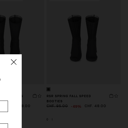
n
EED BOOTIES
RSR SPRING FALL SPEED
BOOTIES
50%
-49%
CHF. 58.00
CHF. 95.00
CHF. 48.00
0
I