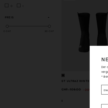
0
I
PREIS
0 CHF
80 CHF
N
Der 
verg
* Be
GT ULTRAZ WINTER BOOTIES 
-30%
CHF. 109.00
CHF. 76
EM
0