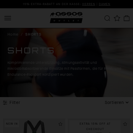
15% EXTRA-RABATT AN DER KASSE:
HERREN
|
DAMEN
Home
/
SHORTS
SHORTS
Komprimierende Unterstützung, Atmungsaktivität und
mikrostoßabsorbierende Einsätze mit Passformen, die für Renn- und
Endurance-Radsport konzipiert wurden.
Filter
Sortieren
NEW IN
EXTRA 15% OFF AT
CHECKOUT