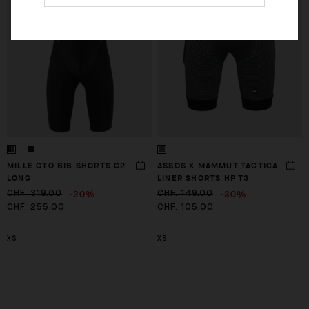
MILLE GTO BIB SHORTS C2
ASSOS X MAMMUT TACTICA
LONG
LINER SHORTS HP T3
-20%
-30%
CHF. 319.00
CHF. 149.00
CHF. 255.00
CHF. 105.00
XS
XS