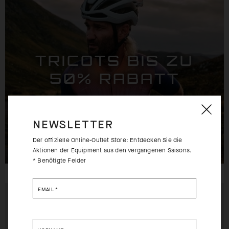
TRICOTS BIS ZU
50% RABATT
NEWSLETTER
Der offizielle Online-Outlet Store: Entdecken Sie die
Aktionen der Equipment aus den vergangenen Saisons.
* Benötigte Felder
EMAIL
*
EXTRA 15% OFF AT
EXTRA 15% OFF AT
CHECKOUT
CHECKOUT