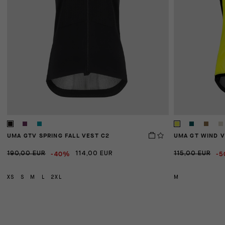
UMA GTV SPRING FALL VEST C2
UMA GT WIND V
-40%
-
190,00 EUR
114,00 EUR
115,00 EUR
XS
S
M
L
2XL
M