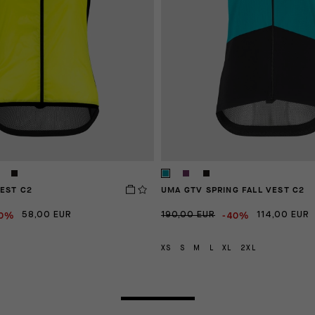
EST C2
UMA GTV SPRING FALL VEST C2
50%
-40%
58,00 EUR
190,00 EUR
114,00 EUR
XS
S
M
L
XL
2XL