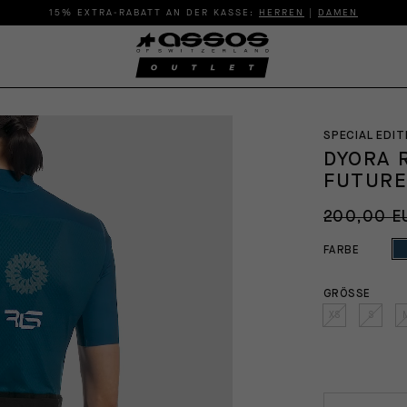
15% EXTRA-RABATT AN DER KASSE:
HERREN
|
DAMEN
SPECIAL EDIT
DYORA 
FUTUR
200,00 E
FARBE
GRÖSSE
XS
S