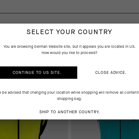
SELECT YOUR COUNTRY
CH GEFALLEN
You are browsing
German Website
site, but it appears you are located in
US
.
How would you like to proceed?
CONTINUE TO
US
SITE.
CLOSE ADVICE.
 AT CHECKOUT
EXTRA 15% OFF AT CHECKOUT
e be advised that changing your location while shopping will remove all content
shopping bag.
SHIP TO ANOTHER COUNTRY.