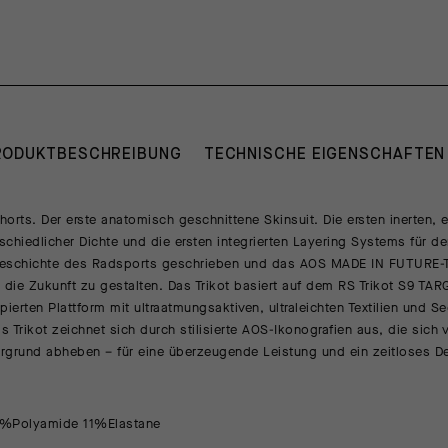
RODUKTBESCHREIBUNG
TECHNISCHE EIGENSCHAFTEN
Shorts. Der erste anatomisch geschnittene Skinsuit. Die ersten inerten, 
rschiedlicher Dichte und die ersten integrierten Layering Systems für d
eschichte des Radsports geschrieben und das AOS MADE IN FUTURE-Tri
 die Zukunft zu gestalten. Das Trikot basiert auf dem RS Trikot S9 TARG
pierten Plattform mit ultraatmungsaktiven, ultraleichten Textilien und S
 Trikot zeichnet sich durch stilisierte AOS-Ikonografien aus, die sich
ergrund abheben – für eine überzeugende Leistung und ein zeitloses D
5%Polyamide 11%Elastane