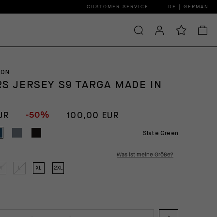
CUSTOMER SERVICE
DE | GERMAN
ION
RS JERSEY S9 TARGA MADE IN
E
-50%
UR
100,00 EUR
Slate Green
Was ist meine Größe?
M
L
XL
2XL