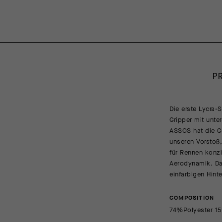
P
Die erste Lycra-
Gripper mit unte
ASSOS hat die G
unseren Vorstoß,
für Rennen konzi
Aerodynamik. Das
einfarbigen Hint
COMPOSITION
74%Polyester 1