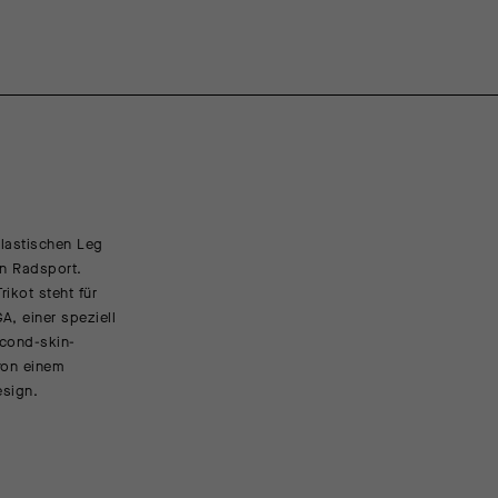
elastischen Leg
Ein hautenges Renntrikot, das mit Hilfe des Feedbac
en Radsport.
Die Passform in der neuen TARGA Generation ist noc
kot steht für
auch aerodynamischer wurde.
A, einer speziell
econd-skin-
Die neue TARGA Version erweitert die aerodynamischen
 von einem
Passform und längeren Ärmeln sowie einer längeren H
esign.
einen stabilen Halt der Taschen liefert. Der Kragen be
der hintere elastische Saum auf der Rückenpartie wurde
FEATURED FABRICS