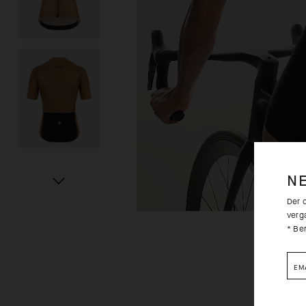
N
Der 
verg
* Be
EM