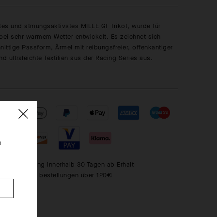
tes und atmungsaktivstes MILLE GT Trikot, wurde für
bei sehr warmem Wetter entwickelt. Es zeichnet sich
nittige Passform, Ärmel mit reibungsfreier, offenkantiger
nd ultraleichte Textilien aus der Racing Series aus.
n
Ruckerstattung innerhalb 30 Tagen ab Erhalt
ndkosten bei bestellungen über 120€