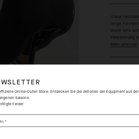
Unser leichtes
lange Fahrten 
durch eine sch
Verarbeitung u
Mehr erfahren
EWSLETTER
offizielle Online-Outlet Store: Entdecken Sie die Aktionen der Equipment aus de
angenen Saisons.
nötigte Felder
Kostenlose 
Keine versa
AIL
*