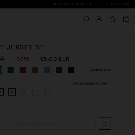
CUSTOMER SERVICE
DE | GERMAN
T JERSEY S11
-30%
UR
95,00 EUR
Bronze Ash
Was ist meine Größe?
M
L
XL
2XL
3XL
GRÖSSE AUSWÄHLEN