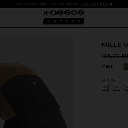
15% EXTRA-RABATT AN DER KASSE:
HERREN
|
DAMEN
MILLE G
135,00 E
FARBE
GRÖSSE
XS
S