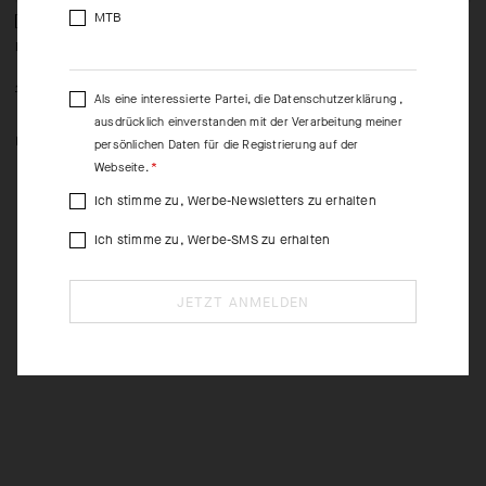
MTB
MILLE GT WIND VEST C2
UMA GTV SPRING FALL
R
VEST C2
-50%
-40%
115,00 EUR
58,00 EUR
190,00 EUR
1
Als eine interessierte Partei, die
Datenschutzerklärung
,
114,00 EUR
1
ausdrücklich einverstanden mit der Verarbeitung meiner
M
persönlichen Daten für die Registrierung auf der
XS
S
M
L
XL
2XL
Webseite.
Ich stimme zu, Werbe-Newsletters zu erhalten
Ich stimme zu, Werbe-SMS zu erhalten
JETZT ANMELDEN