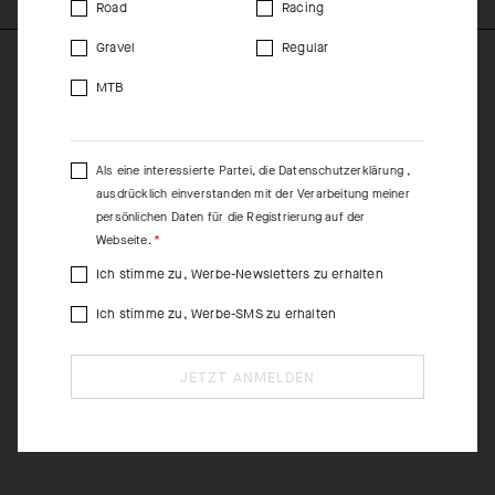
Road
Racing
Gravel
Regular
MTB
Als eine interessierte Partei, die
Datenschutzerklärung
,
ausdrücklich einverstanden mit der Verarbeitung meiner
persönlichen Daten für die Registrierung auf der
Webseite.
Ich stimme zu, Werbe-Newsletters zu erhalten
Ich stimme zu, Werbe-SMS zu erhalten
JETZT ANMELDEN