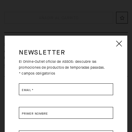
AÑADIR AL CARRITO
Se trata de una gorra de ciclismo clásica pero que cuenta con
detalles prémium: la combinación perfecta entre tradición e
NEWSLETTER
innovación.
El Online-Outlet oficial de ASSOS: descubre las
Aprende más
promociones de productos de temporadas pasadas.
* campos obligatorios
EMAIL
*
PRIMER NOMBRE
Devoluciones gratuitos en un plazo de 30 días desde la
compra