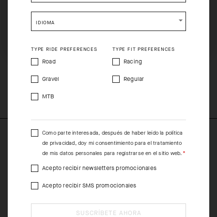
cómodamente con patillas y soportes nasales ajustables, y la
Please be advised that changing your location while
shopping will remove all contents from shopping bag.
lente es apta para rodar tanto en carretera como en caminos o
IDIOMA
sobre grava. El modelo es compatible con nuestro Optical Clip,
SHIP TO ANOTHER COUNTRY.
que permite incorporar una lente graduada.
TYPE RIDE PREFERENCES
TYPE FIT PREFERENCES
COMPOSITION
Road
Racing
Grilamid nylon TR90, Lensesfalse polycarbonate, Rubber
Gravel
Regular
partsfalse megol, Logofalse nichel, Terminal + Nosefalse inox
steel
MTB
Como parte interesada, después de haber leído la
política
de privacidad
, doy mi consentimiento para el tratamiento
de mis datos personales para registrarse en el sitio web.
Acepto recibir newsletters promocionales
Acepto recibir SMS promocionales
SUSCRÍBETE AHORA