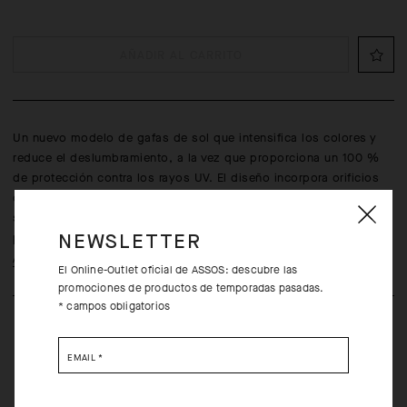
AÑADIR AL CARRITO
Un nuevo modelo de gafas de sol que intensifica los colores y
reduce el deslumbramiento, a la vez que proporciona un 100 %
de protección contra los rayos UV. El diseño incorpora orificios
de ventilación y presenta gran cobertura, por lo que las DONZI
son ideales para rutas de alta intensidad en posiciones de
pedaleo de estilo agresivo.
NEWSLETTER
Aprende más
El Online-Outlet oficial de ASSOS: descubre las
promociones de productos de temporadas pasadas.
* campos obligatorios
EMAIL
*