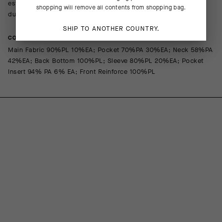
estómago. El cuello abierto permite respirar profundamente
shopping will remove all contents from shopping bag.
durante los esfuerzos de alta intensidad.
SHIP TO ANOTHER COUNTRY.
COMPOSITION
Main Fabric 90%PL 10%EA; Pocket 70%PA 30%EA; Neck 58%PA
42%EA; Back Bottom 100%PL; Sleeve 80%PL 20%EA; Pocket
Insert 94% PA 6% EA; Front Reinforce 100%PL