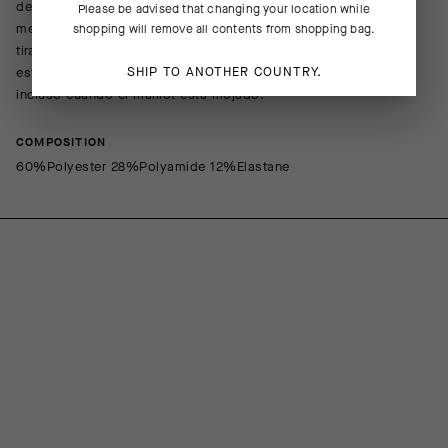
de soporte muscular. Está sujeto a la parte trasera del bajo
Please be advised that changing your location while
mediante la nueva tecnología PILtec Plug-In, que combina una
shopping will remove all contents from shopping bag.
tira de tela ultraligera con micropuntos de silicona para
SHIP TO ANOTHER COUNTRY.
estabilizar el diseño en las subidas, los esprints y los virajes,
incluso cuando el maillot está mojado.
COMPOSITION
60%Polyester 28%Polyamide 12%Elastane