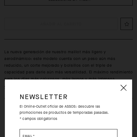
AÑADIR AL CARRITO
La nueva generación de nuestro maillot más ligero y
aerodinámico: este modelo cuenta con un peso aún más
reducido, un corte mejorado y bolsillos con el triple de
capacidad para darle aún más versatilidad. El máximo rendimiento
para los días más calurosos, más largos y más intensos.
Aprende más
NEWSLETTER
El Online-Outlet oficial de ASSOS: descubre las
promociones de productos de temporadas pasadas.
* campos obligatorios
EMAIL
*