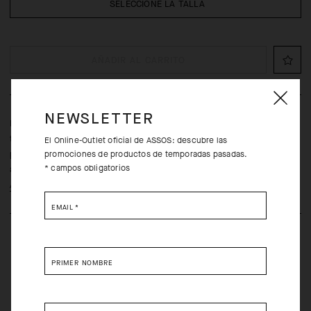
SELECCIONE LA TALLA
AÑADIR AL CARRITO
NEWSLETTER
Esta cinta de ciclismo para la cabeza, un modelo ultraligero y
transpirable que cuenta con secado rápido y evacúa el calor, es
El Online-Outlet oficial de ASSOS: descubre las
perfecta para controlar el sudor en los días de temperaturas
promociones de productos de temporadas pasadas.
* campos obligatorios
altas.
Aprende más
EMAIL
*
PRIMER NOMBRE