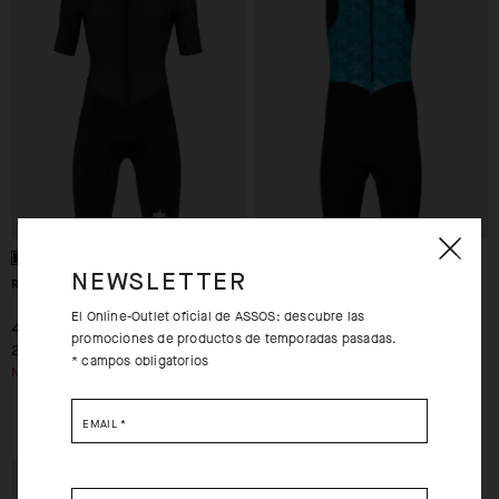
NEWSLETTER
RS ROADSUIT S9 TARGA
TRIATOR NS SPEEDSUIT
El Online-Outlet oficial de ASSOS: descubre las
-30%
-70%
400,00 EUR
400,00 EUR
promociones de productos de temporadas pasadas.
280,00 EUR
120,00 EUR
* campos obligatorios
NO ESTÁ DISPONIBLE.
S
M
EMAIL
*
EXTRA 15% OFF AT