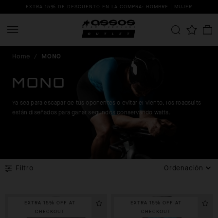
EXTRA 15% DE DESCUENTO EN LA COMPRA:
HOMBRE
|
MUJER
Home
/
MONO
MONO
Ya sea para escapar de tus oponentes o evitar el viento, los roadsuits
están diseñados para ganar segundos conservando watts.
Filtro
Ordenación
EXTRA 15% OFF AT
EXTRA 15% OFF AT
CHECKOUT
CHECKOUT