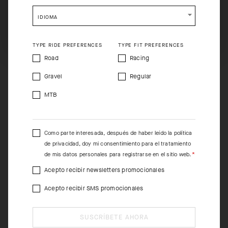
shopping will remove all contents from shopping bag.
IDIOMA
SHIP TO ANOTHER COUNTRY.
TYPE RIDE PREFERENCES
TYPE FIT PREFERENCES
Road
Racing
Gravel
Regular
MTB
Como parte interesada, después de haber leído la
política
de privacidad
, doy mi consentimiento para el tratamiento
de mis datos personales para registrarse en el sitio web.
Acepto recibir newsletters promocionales
Acepto recibir SMS promocionales
SUSCRÍBETE AHORA