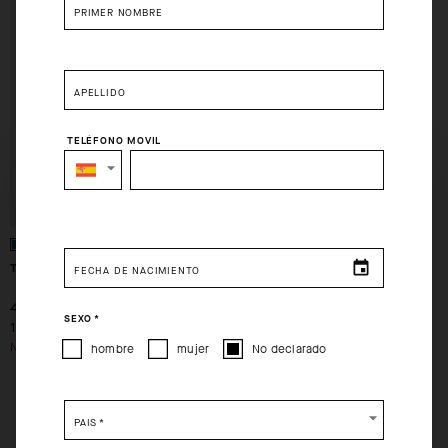
CHECKOUT
PRIMER NOMBRE
APELLIDO
TELÉFONO MOVIL
SELECT YOUR COUNTRY
You are browsing
Spain Website
site, but it appears you are
located in
US
.
TRIATOR SS SPEEDSUIT
FECHA DE NACIMIENTO
How would you like to proceed?
-70%
460,00 EUR
SEXO
*
138,00 EUR
CONTINUE TO
US
SITE.
NO ESTÁ DISPONIBLE.
hombre
mujer
No declarado
CLOSE ADVICE.
PAÍS
*
Please be advised that changing your location while