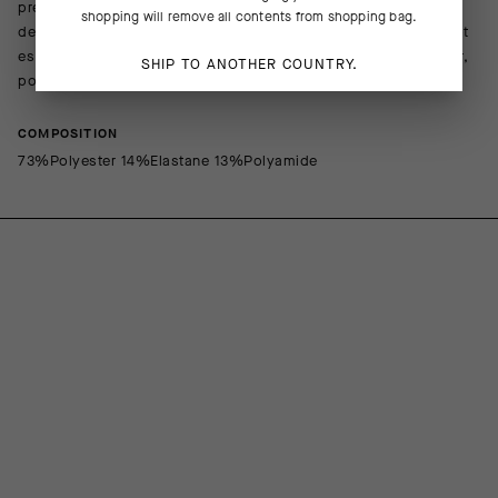
presenta soporte muscular y un cómodo corte de líneas
shopping will remove all contents from shopping bag.
depuradas inspirado en el equipamiento de carrera. Este maillot
es muy ligero (FPU 15), transpirable y evacúa muy bien el calor,
SHIP TO ANOTHER COUNTRY.
por lo que recomendamos llevar un protector solar debajo.
COMPOSITION
73%Polyester 14%Elastane 13%Polyamide