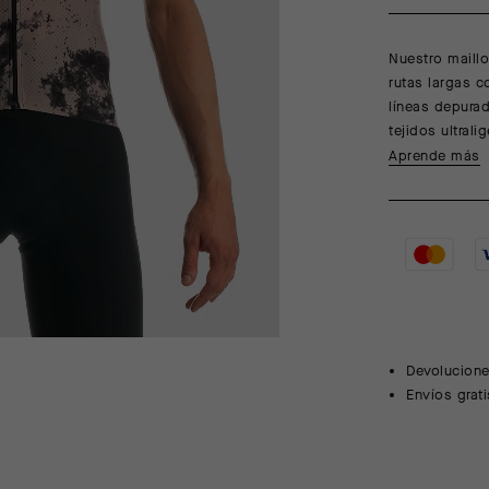
Nuestro maillo
rutas largas c
líneas depurad
tejidos ultral
Aprende más
Devolucione
Envíos grat