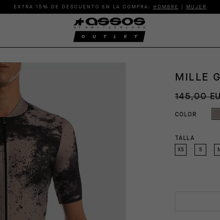
EXTRA 15% DE DESCUENTO EN LA COMPRA:
HOMBRE
|
MUJER
MILLE G
145,00 E
COLOR
TALLA
XS
S