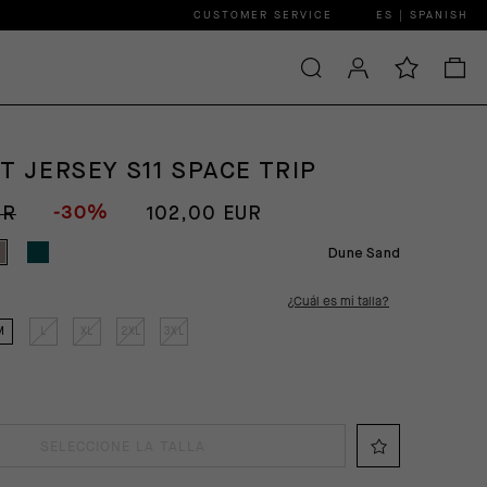
CUSTOMER SERVICE
ES | SPANISH
T JERSEY S11 SPACE TRIP
-30%
UR
102,00 EUR
Dune Sand
¿Cuál es mi talla?
M
L
XL
2XL
3XL
SELECCIONE LA TALLA