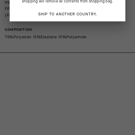
shopping will remove all contents from shopping bag.
equipamiento de carrera. Aunque las mangas largas ofrecen
FPU 50, el cuerpo del modelo incluye tejidos tan ligeros
SHIP TO ANOTHER COUNTRY.
(FPU 15), que recomendamos llevar un protector solar debajo.
COMPOSITION
75%Polyester 15%Elastane 10%Polyamide