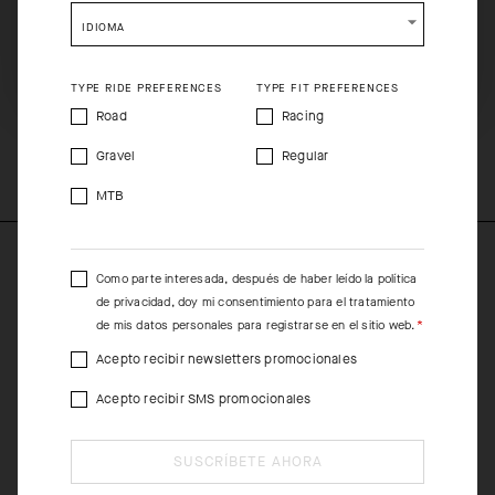
shopping will remove all contents from shopping bag.
presión genital. Además, hemos incorporado unos paneles en
IDIOMA
las piernas que no se arrugan y se adaptan perfectamente a la
SHIP TO ANOTHER COUNTRY.
anatomía corporal, lo que proporciona una sujeción inigualable
de los músculos.
TYPE RIDE PREFERENCES
TYPE FIT PREFERENCES
Road
Racing
COMPOSITION
Gravel
Regular
76%PA 4%PL 20%EA
MTB
Como parte interesada, después de haber leído la
política
de privacidad
, doy mi consentimiento para el tratamiento
de mis datos personales para registrarse en el sitio web.
Acepto recibir newsletters promocionales
Acepto recibir SMS promocionales
SUSCRÍBETE AHORA