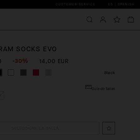
CUSTOMER SERVICE
ES | SPANISH
AM SOCKS EVO
-30%
R
14,00 EUR
Black
Guía de tallas
I
SELECCIONE LA TALLA