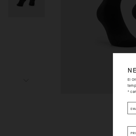
N
El O
temp
* ca
EM
PR