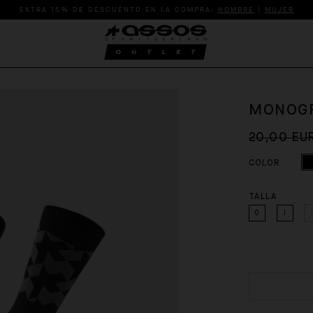
EXTRA 15% DE DESCUENTO EN LA COMPRA:
HOMBRE
|
MUJER
MONOGR
20,00 EU
COLOR
TALLA
0
I
I