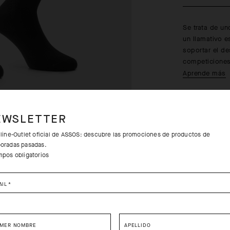
Se trata de un
un llamativo 
soportar el de
competiciones
Aprende más
EWSLETTER
nline-Outlet oficial de ASSOS: descubre las promociones de productos de
oradas pasadas.
mpos obligatorios
Devolucione
AIL
*
Envíos grat
IMER NOMBRE
APELLIDO