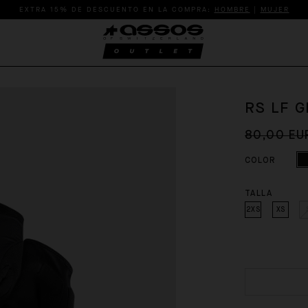
EXTRA 15% DE DESCUENTO EN LA COMPRA:
HOMBRE
|
MUJER
RS LF 
80,00 EU
COLOR
TALLA
2XS
XS