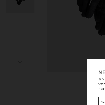
N
El O
temp
* ca
EM