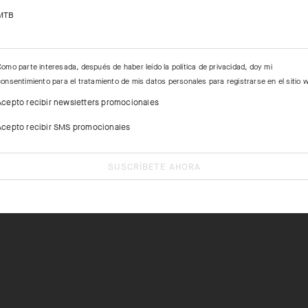
MTB
%EA - Palm 60%PA 40%PU - Thumb 60%PE 32%PL 8%EA - Gusset 
Como parte interesada, después de haber leído la
política de privacidad
, doy mi
consentimiento para el tratamiento de mis datos personales para registrarse en el sitio 
Acepto recibir newsletters promocionales
Acepto recibir SMS promocionales
SUSCRÍBETE AHORA