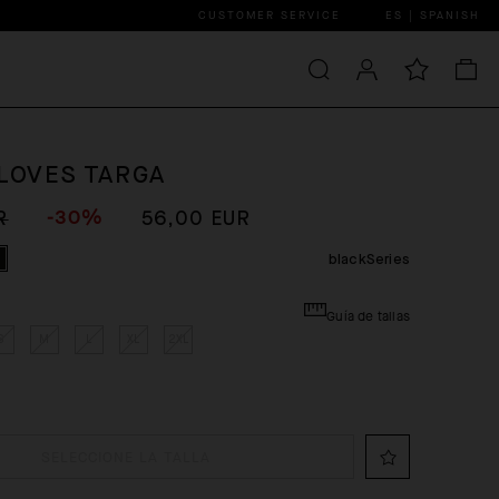
CUSTOMER SERVICE
ES | SPANISH
GLOVES TARGA
-30%
R
56,00 EUR
blackSeries
Guía de tallas
S
M
L
XL
2XL
SELECCIONE LA TALLA