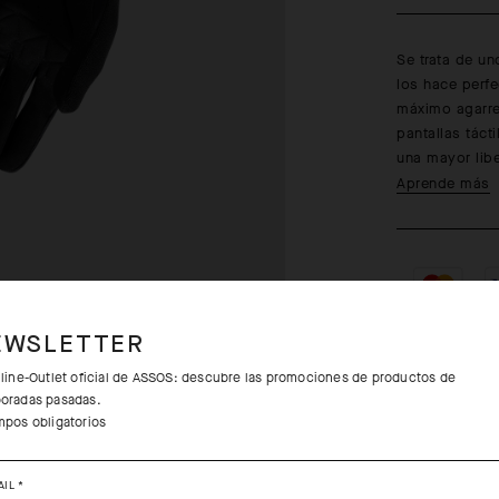
Se trata de un
los hace perfe
máximo agarre 
pantallas tác
una mayor lib
Aprende más
EWSLETTER
nline-Outlet oficial de ASSOS: descubre las promociones de productos de
oradas pasadas.
Devolucione
mpos obligatorios
Envíos grat
AIL
*