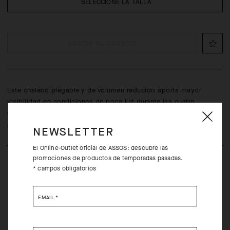
SELECCIONE LA TALLA
AÑADIR AL CARRITO
Este chaleco plegable y de volumen reducido aporta mayor
visibilidad en condiciones de poca luz durante las cuatro
estaciones.
Aprende más
NEWSLETTER
El Online-Outlet oficial de ASSOS: descubre las
promociones de productos de temporadas pasadas.
* campos obligatorios
EMAIL
*
Devoluciones gratuitos en un plazo de 30 días desde la