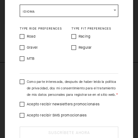
Please be advised that changing your location while
agobiante en condiciones calurosas o interferir con otras piezas
shopping will remove all contents from shopping bag.
del layering system en días frescos o fríos. También cuenta con
IDIOMA
un diseño superplegable: guárdalo en un bolsillo y olvídate de él
SHIP TO ANOTHER COUNTRY.
hasta que lo necesites.
TYPE RIDE PREFERENCES
TYPE FIT PREFERENCES
Road
Racing
COMPOSITION
56%Polyester 22%Elastane 22%Polyamide
Gravel
Regular
MTB
Como parte interesada, después de haber leído la
política
de privacidad
, doy mi consentimiento para el tratamiento
de mis datos personales para registrarse en el sitio web.
Acepto recibir newsletters promocionales
Acepto recibir SMS promocionales
SUSCRÍBETE AHORA