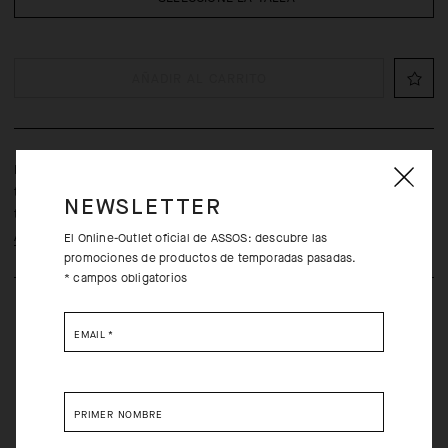
AÑADIR AL CARRITO
Este maillot todoterreno presenta un práctico diseño ligero,
transpirable y resistente para pedalear en rutas todoterreno o ir a
NEWSLETTER
trabajar a diario.
Aprende más
El Online-Outlet oficial de ASSOS: descubre las
promociones de productos de temporadas pasadas.
* campos obligatorios
EMAIL
*
PRIMER NOMBRE
Devoluciones gratuitos en un plazo de 30 días desde la
compra