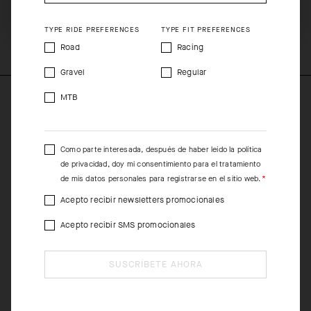
SHIP TO ANOTHER COUNTRY.
COMPOSITION
TYPE RIDE PREFERENCES
TYPE FIT PREFERENCES
61%PA 36%PP 3%CF
Road
Racing
Gravel
Regular
MTB
Como parte interesada, después de haber leído la
política
de privacidad
, doy mi consentimiento para el tratamiento
de mis datos personales para registrarse en el sitio web.
Acepto recibir newsletters promocionales
Acepto recibir SMS promocionales
SUSCRÍBETE AHORA