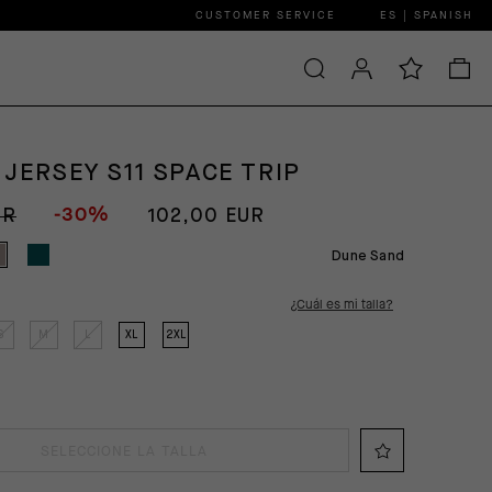
CUSTOMER SERVICE
ES | SPANISH
JERSEY S11 SPACE TRIP
-30%
UR
102,00 EUR
Dune Sand
¿Cuál es mi talla?
S
M
L
XL
2XL
SELECCIONE LA TALLA