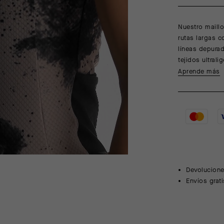
Nuestro maillo
rutas largas c
líneas depurad
tejidos ultral
Aprende más
Devolucione
Envíos grat