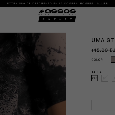
EXTRA 15% DE DESCUENTO EN LA COMPRA:
HOMBRE
|
MUJER
UMA GT 
145,00 E
COLOR
TALLA
2XS
XS